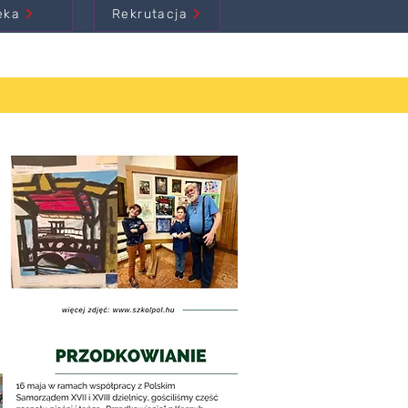
eka
Rekrutacja