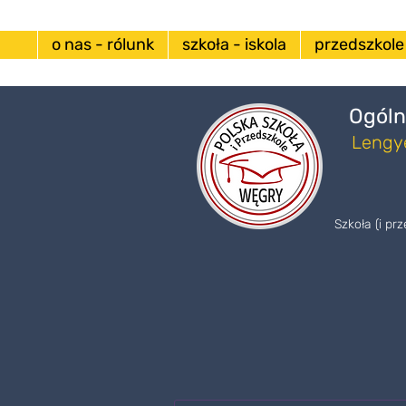
o nas - rólunk
szkoła - iskola
przedszkole
Ogóln
Lengye
Szkoła (i pr