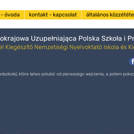
 - óvoda
kontakt - kapcsolat
általános közzététel
okrajowa Uzupełniająca Polska Szkoła i 
l Kiegészítő Nemzetiségi Nyelvoktató Iskola és K
zedszkole), które łatwo polubić od pierwszego wejrzenia, a potem pok