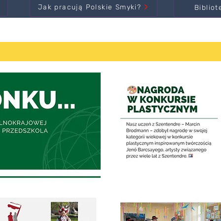
Jak pracują Polskie Smyki?
Bibliot