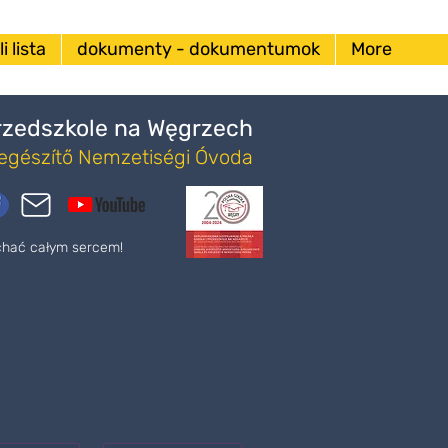
i lista
dokumenty - dokumentumok
More
Przedszkole na Węgrzech
iegészítő Nemzetiségi Óvoda
ochać całym sercem!