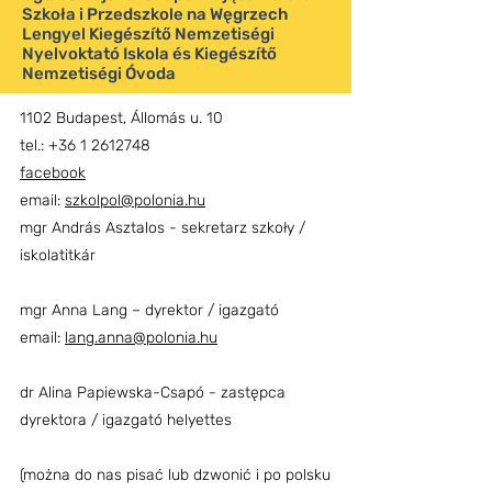
Szkoła i Przedszkole na Węgrzech
Lengyel Kiegészítő Nemzetiségi
Nyelvoktató Iskola és Kiegészítő
Nemzetiségi Óvoda
1102 Budapest, Állomás u. 10
tel.: +36 1 2612748
facebook
email:
szkolpol@polonia.hu
mgr András Asztalos - sekretarz szkoły /
iskolatitkár
mgr Anna Lang – dyrektor / igazgató
email:
lang.anna@polonia.hu
dr Alina Papiewska-Csapó - zastępca
dyrektora / igazgató helyettes
(można do nas pisać lub dzwonić i po polsku