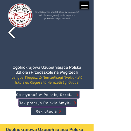
Szkoła (i przedszkole), które łatwo polubić
od pierwszego wejrzenia, a potem
pokochać całym sercem!
Ogólnokrajowa Uzupełniająca Polska
Szkoła i Przedszkole na Węgrzech
Lengyel Kiegészítő Nemzetiségi Nyelvoktató
Iskola és Kiegészítő Nemzetiségi Óvoda
Co słychać w Polskiej Szkole?
Jak pracują Polskie Smyki?
Rekrutacja
Ogólnokrajowa Uzupełniająca Polska