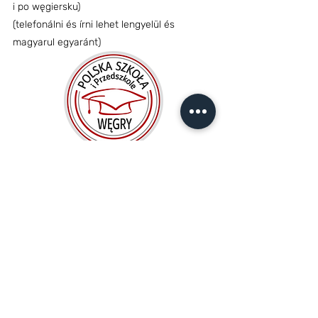
i po węgiersku)
(telefonálni és írni lehet lengyelül és
magyarul egyaránt)