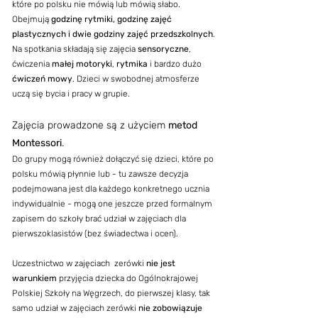
które po polsku nie mówią lub mówią słabo.
Obejmują
godzinę rytmiki, godzinę zajęć
plastycznych i dwie godziny zajęć przedszkolnych
.
Na spotkania składają się zajęcia
sensoryczne
,
ćwiczenia
małej motoryki
,
rytmika
i bardzo dużo
ćwiczeń mowy
. Dzieci w swobodnej atmosferze
uczą się bycia i pracy w grupie.
Zajęcia prowadzone są z użyciem
metod
Montessori
.
Do grupy mogą również dołączyć się dzieci, które po
polsku mówią płynnie lub - tu zawsze decyzja
podejmowana jest dla każdego konkretnego ucznia
indywidualnie - mogą one jeszcze przed formalnym
zapisem do szkoły brać udział w zajęciach dla
pierwszoklasistów (bez świadectwa i ocen).
Uczestnictwo w zajęciach zerówki
nie jest
warunkiem
przyjęcia dziecka do Ogólnokrajowej
Polskiej Szkoły na Węgrzech, do pierwszej klasy, tak
samo udział w zajęciach zerówki
nie zobowiązuje