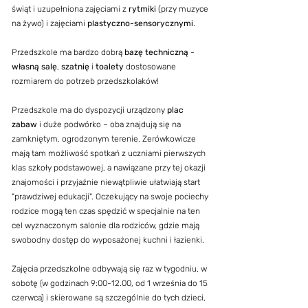
świąt i uzupełniona zajęciami z
rytmiki
(przy muzyce
na żywo) i zajęciami
plastyczno-sensorycznymi
.
Przedszkole ma bardzo dobrą
bazę techniczną
-
własną salę
,
szatnię
i
toalety
dostosowane
rozmiarem do potrzeb przedszkolaków!
​​​​Przedszkole ma do dyspozycji urządzony
plac
zabaw
i duże podwórko – oba znajdują się na
zamkniętym, ogrodzonym terenie. Zerówkowicze
mają tam możliwość spotkań z uczniami pierwszych
klas szkoły podstawowej, a nawiązane przy tej okazji
znajomości i przyjaźnie niewątpliwie ułatwiają start
"prawdziwej edukacji". Oczekujący na swoje pociechy
rodzice mogą ten czas spędzić w specjalnie na ten
cel wyznaczonym salonie dla rodziców, gdzie mają
swobodny dostęp do wyposażonej kuchni i łazienki.
​Zajęcia przedszkolne odbywają się raz w tygodniu, w
sobotę (w godzinach 9:00-12.00, od 1 września do 15
czerwca) i skierowane są szczególnie do tych dzieci,