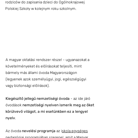
rodziców do zapisania dzieci do Ogólnokrajowej
Polskiej Szkoły w kolejnym roku szkolnym.
A magyar oktatási rendszer része! - u
gyanazokat a
követelményeket és előírásokat teljesíti, mint
bármely más állami óvoda Magyarországon
(legyenek azok személyügyi, jogi, egészségügyi
vagy biztonsági előírások).
Kiegészítő jellegű nemzetiségi óvoda
- az ide járó
óvodások
nemzetiségi nyelven ismerik meg az őket
körülvevő világot, a mi esetünkben ez a lengyel
nyelv
.
Az óvoda
nevelési programja
az i
skola egységes
pedagógiai programjában
szerepel, amit a Magyar