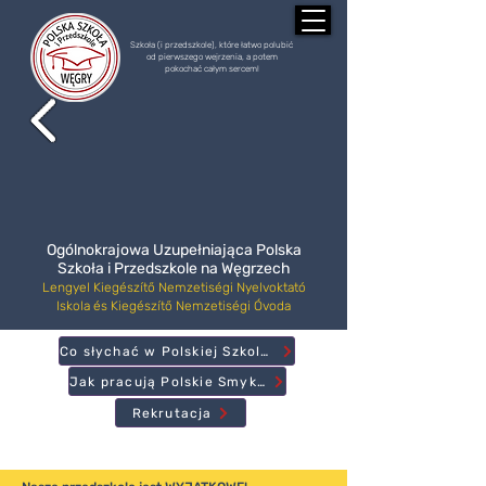
Szkoła (i przedszkole), które łatwo polubić
od pierwszego wejrzenia, a potem
pokochać całym sercem!
Ogólnokrajowa Uzupełniająca Polska
Szkoła i Przedszkole na Węgrzech
Lengyel Kiegészítő Nemzetiségi Nyelvoktató
Iskola és Kiegészítő Nemzetiségi Óvoda
Co słychać w Polskiej Szkole?
Jak pracują Polskie Smyki?
Rekrutacja