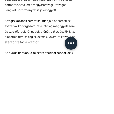
Kormányhivatal és a magyarországi Országos
Lengyel Önkormányzat is jóváhagyott.
A
foglalkozások tematikai alapja
elsősorban az
évszakok körforgására, az állatvilág megfigyelésére
és az előforduló ünnepekre épül, ezt egészítik ki az
élőzenes ritmika foglalkozások,
valamint kézműves-
szenzorika foglalkozások.
Az óvoda
nagyon jó felszereltséggel rendelkezik
-
saját csoportszobával
,
ruhatárral
és az óvodások
igényeihez igazított,
megfelelő méretű mosdókkal
!
Az óvoda berendezett
játszótérrel
és nagy udvarral
rendelkezik - mindkettő zárt, elkerített területen
található. Ott az óvodásoknak lehetőségük van
találkozni az általános iskola elsős tanulóival, és az
ott kötött barátságok, ismeretségek kétségtelenül
megkönnyítik az "igazi oktatás" megkezdését. A
gyermekeiket váró szülők ezt az időt a szülői
társalgóban tölthetik, ahol ingyenesen használhatják