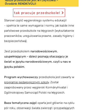
Nasze przedszkole jest WYJĄTKOWE!​ -
Óvodánk RENDKÍVÜLI!
tak pracuje przedszkole!
Stanowi część węgierskiego systemu edukacji!
-
spełnia te same wymagania i normy, jak każde inne
państwowe przedszkole na Węgrzech (wykształcenie
pracowników, uregulowania prawne, zasady higieny i
bezpieczeństwa).
Jest przedszkolem
narodowościowym
,
uzupełniającym - dzieci poznają otaczający je
świat w języku narodowościowym, czyli u nas w
języku polskim
.
Program wychowawczy
przedszkola jest zawarty w
programie pedagogicznym szkoły
. Został
zaaprobowany przez węgierski Kormányhivatal i
Ogólnokrajowy Samorząd Polski na Węgrzech.
Baza tematyczna zajęć
oparta jest głównie na cyklu
pór roku, obserwacji świata zwierząt i przypadających