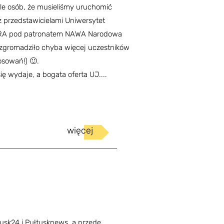
tyle osób, że musieliśmy uruchomić
 z przedstawicielami Uniwersytet
STRA pod patronatem NAWA Narodowa
zgromadziło chyba więcej uczestników
osowań!) 🙂.
ię wydaje, a bogata oferta UJ....
więcej
usk24 i Pułtusknews, a przede