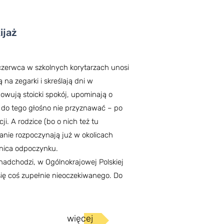
ijaż
czerwca w szkolnych korytarzach unosi
 na zegarki i skreślają dni w
howują stoicki spokój, upominają o
ę do tego głośno nie przyznawać – po
i. A rodzice (bo o nich też tu
anie rozpoczynają już w okolicach
tnica odpoczynku.
nadchodzi, w Ogólnokrajowej Polskiej
się coś zupełnie nieoczekiwanego. Do
więcej