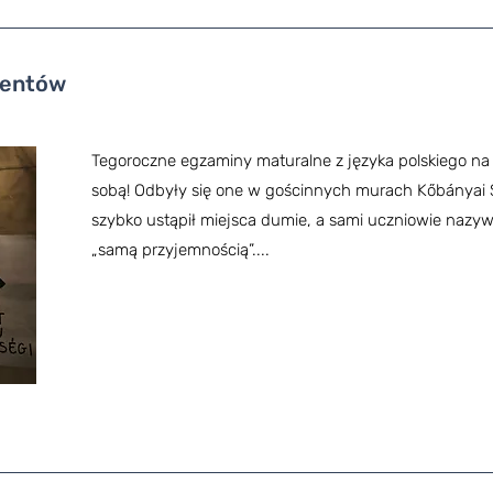
wentów
Tegoroczne egzaminy maturalne z języka polskiego n
sobą! Odbyły się one w gościnnych murach Kőbányai 
szybko ustąpił miejsca dumie, a sami uczniowie nazywa
„samą przyjemnością”....