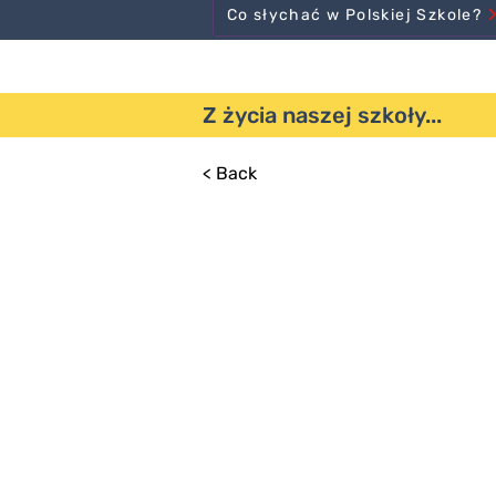
Co słychać w Polskiej Szkole?
Z życia naszej szkoły...
< Back