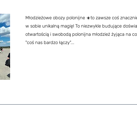
Młodzieżowe obozy polonijne ☀️to zawsze coś znacznie 
w sobie unikalną magię! To niezwykle budujące doświ
otwartością i swobodą polonijna młodzież żyjąca na c
"coś nas bardzo łączy"...