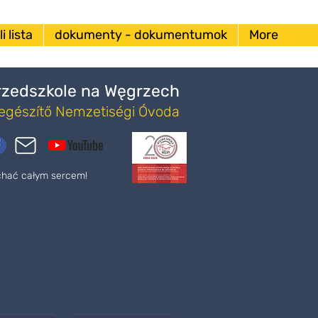
i lista
dokumenty - dokumentumok
More
Przedszkole na Węgrzech
iegészítő Nemzetiségi Óvoda
ochać całym sercem!