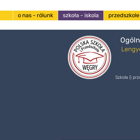
o nas - rólunk
szkoła - iskola
przedszkole
Ogóln
Lengye
Szkoła (i pr