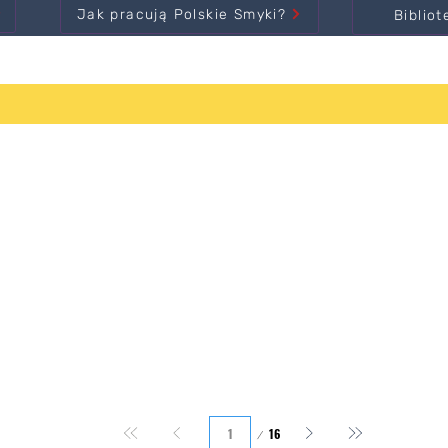
Jak pracują Polskie Smyki?
Bibliot
Podstrona
16
1