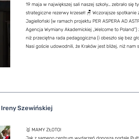
19 maja w największej sali naszej szkoły… zebrało się 
strategiczne rezerwy krzeseł! 🪑 Wczorajsze spotkanie
Jagielloński (w ramach projektu PER ASPERA AD A
Agencja Wymiany Akademickiej „Welcome to Poland”) 
niż przeciętna rada pedagogiczna (i obeszło się bez gł
Nasi goście udowodnili, że Kraków jest bliżej, niż nam s
 Ireny Szewińskiej
🥇 MAMY ZŁOTO!
Jak z samego centrum wydarzeń donoszą portale Pułt