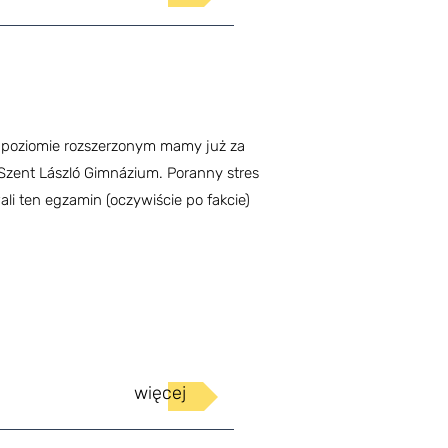
a poziomie rozszerzonym mamy już za
Szent László Gimnázium. Poranny stres
li ten egzamin (oczywiście po fakcie)
więcej