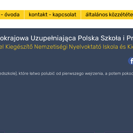
 - óvoda
kontakt - kapcsolat
általános közzététel
okrajowa Uzupełniająca Polska Szkoła i 
l Kiegészítő Nemzetiségi Nyelvoktató Iskola és K
zedszkole), które łatwo polubić od pierwszego wejrzenia, a potem pok