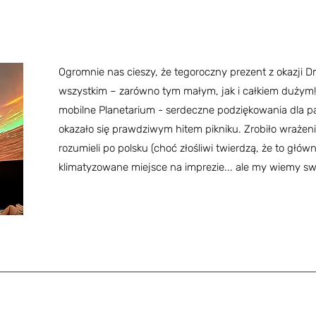
Ogromnie nas cieszy, że tegoroczny prezent z okazji D
wszystkim – zarówno tym małym, jak i całkiem dużym!
mobilne Planetarium - serdeczne podziękowania dla pa
okazało się prawdziwym hitem pikniku. Zrobiło wrażeni
rozumieli po polsku (choć złośliwi twierdzą, że to główn
klimatyzowane miejsce na imprezie... ale my wiemy swo