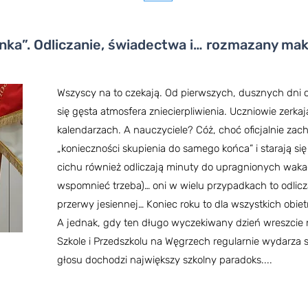
ka”. Odliczanie, świadectwa i… rozmazany mak
Wszyscy na to czekają. Od pierwszych, dusznych dni 
się gęsta atmosfera zniecierpliwienia. Uczniowie zerkają
kalendarzach. A nauczyciele? Cóż, choć oficjalnie zac
„konieczności skupienia do samego końca” i starają si
cichu również odliczają minuty do upragnionych wakacj
wspomnieć trzeba)… oni w wielu przypadkach to odlicz
przerwy jesiennej… Koniec roku to dla wszystkich obie
A jednak, gdy ten długo wyczekiwany dzień wreszcie 
Szkole i Przedszkolu na Węgrzech regularnie wydarza 
głosu dochodzi największy szkolny paradoks....