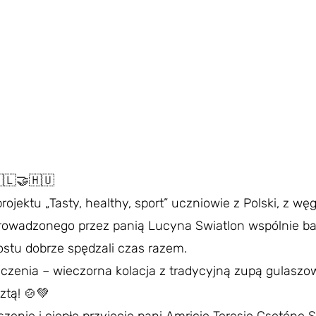
🇱🤝🇭🇺
jektu „Tasty, healthy, sport” uczniowie z Polski, z węg
owadzonego przez panią Lucyna Swiatlon wspólnie bawi
stu dobrze spędzali czas razem.
czenia – wieczorna kolacja z tradycyjną zupą gulaszow
tą! 🍲💚