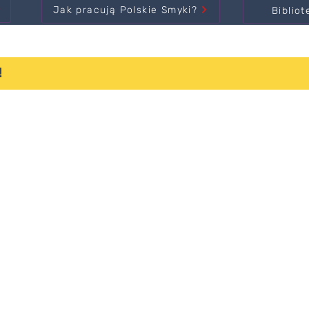
Jak pracują Polskie Smyki?
Bibliot
!