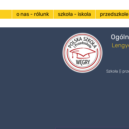
o nas - rólunk
szkoła - iskola
przedszkole
Ogóln
Lengye
Szkoła (i pr