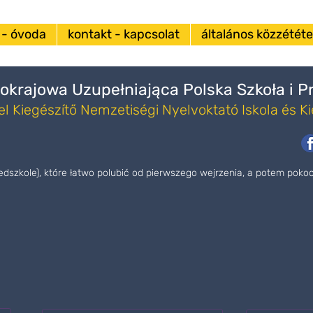
 - óvoda
kontakt - kapcsolat
általános közzététel
okrajowa Uzupełniająca Polska Szkoła i 
l Kiegészítő Nemzetiségi Nyelvoktató Iskola és K
zedszkole), które łatwo polubić od pierwszego wejrzenia, a potem pok