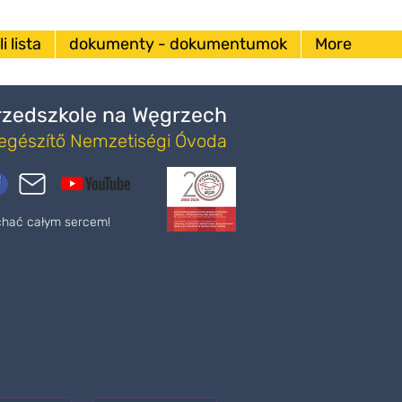
i lista
dokumenty - dokumentumok
More
Przedszkole na Węgrzech
iegészítő Nemzetiségi Óvoda
ochać całym sercem!