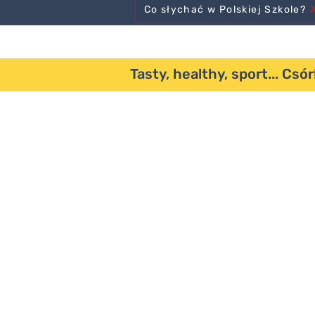
Co słychać w Polskiej Szkole?
Tasty, healthy, sport... Csór