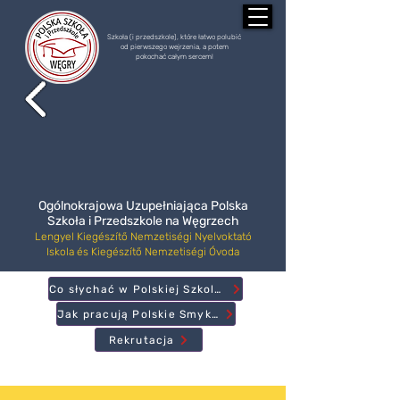
Szkoła (i przedszkole), które łatwo polubić
od pierwszego wejrzenia, a potem
pokochać całym sercem!
Ogólnokrajowa Uzupełniająca Polska
Szkoła i Przedszkole na Węgrzech
Lengyel Kiegészítő Nemzetiségi Nyelvoktató
Iskola és Kiegészítő Nemzetiségi Óvoda
Co słychać w Polskiej Szkole?
Jak pracują Polskie Smyki?
Rekrutacja