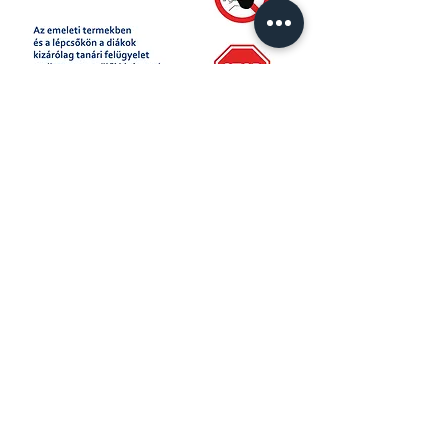
ARTYKUŁ O NASZEJ SZKOLE W MAGAZYNIE
"KUMPEL DLA POLONII"