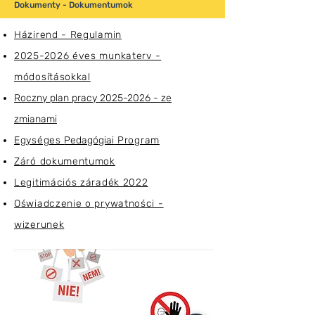
Dokumenty - Dokumentumok
Házirend - Regulamin
2025-2026 éves munkaterv -
módosításokkal
Roczny plan pracy 2025-2026 - ze
zmianami
Egységes
Pedagógiai
Program
Záró dokumentumok
Legitimációs záradék 2022
Oświadczenie o prywatności -
wizerunek