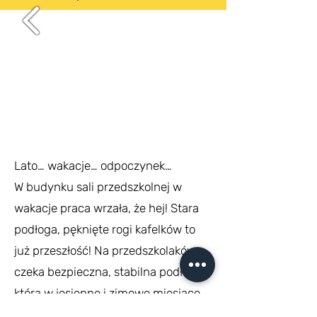
Lato… wakacje… odpoczynek…
W budynku sali przedszkolnej w
wakacje praca wrzała, że hej! Stara
podłoga, pęknięte rogi kafelków to
już przeszłość! Na przedszkolaków
czeka bezpieczna, stabilna podłoga,
która w jesienne i zimowe miesiące
zapewni również przyjemnie ciepło!