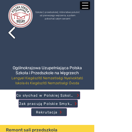
Szkoła (i przedszkole), które łatwo polubić
od pierwszego wejrzenia, a potem
pokochać całym sercem!
Ogólnokrajowa Uzupełniająca Polska
Szkoła i Przedszkole na Węgrzech
Lengyel Kiegészítő Nemzetiségi Nyelvoktató
Iskola és Kiegészítő Nemzetiségi Óvoda
Co słychać w Polskiej Szkole?
Jak pracują Polskie Smyki?
Rekrutacja
Remont sali przedszkola