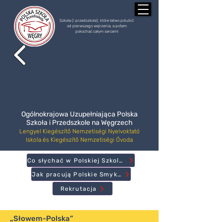
Szkoła (i przedszkole), które łatwo polubić
od pierwszego wejrzenia, a potem
pokochać całym sercem!
Ogólnokrajowa Uzupełniająca Polska
Szkoła i Przedszkole na Węgrzech
Lengyel Kiegészítő Nemzetiségi Nyelvoktató
Iskola és Kiegészítő Nemzetiségi Óvoda
Co słychać w Polskiej Szkole?
Jak pracują Polskie Smyki?
Rekrutacja
„Słowem-Polska”