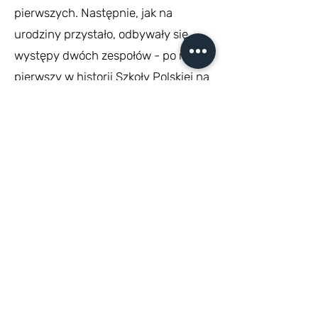
pierwszych. Następnie, jak na
urodziny przystało, odbywały się
występy dwóch zespołów - po raz
pierwszy w historii Szkoły Polskiej na
Węgrzech wystąpił istniejący od
niespełna miesiąca zespół szkolny
"Wesołe Nutki", kierowany przez
panią Justynę Michalską Potys, oraz
specjalnie przybyły na tę okazję z
Rzeszowa Dziecięcy Zespół
Artystyczny "Uśmiech", który działa
przy Młodzieżowym Domu Kultury w
Rzeszowie, a swoje umiejętności
prezentował podczas licznych
festiwali tańca w Polsce i poza