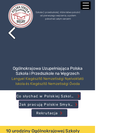
Szkoła (i przedszkole), które łatwo polubić
od pierwszego wejrzenia, a potem
pokochać całym sercem!
Ogólnokrajowa Uzupełniająca Polska
Szkoła i Przedszkole na Węgrzech
Lengyel Kiegészítő Nemzetiségi Nyelvoktató
Iskola és Kiegészítő Nemzetiségi Óvoda
Co słychać w Polskiej Szkole?
Jak pracują Polskie Smyki?
Rekrutacja
10 urodziny Ogólnokrajowej Szkoły