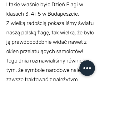
I takie właśnie było Dzień Flagi w
klasach 3, 4 i 5 w Budapeszcie.
Z wielką radością pokazaliśmy światu
naszą polską flagę, tak wielką, że było
ją prawdopodobnie widać nawet z
okien przelatujących samolotów!
Tego dnia rozmawialiśmy również o
tym, że symbole narodowe należy
zawsze traktować z należytym
szacunkiem i co to oznacza w
praktyce. Uczniowie tak bardzo
wzięli sobie do serca te rady i zasady,
że przy składaniu flagi nawet jeden
rożek nie dotknął ziemi – co, gdy
weźmiemy pod uwagę, że nasza