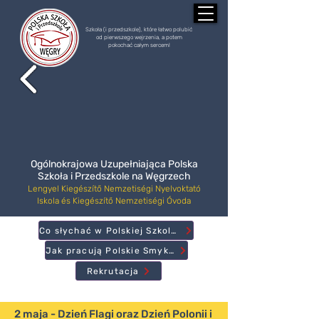
Szkoła (i przedszkole), które łatwo polubić
od pierwszego wejrzenia, a potem
pokochać całym sercem!
Ogólnokrajowa Uzupełniająca Polska
Szkoła i Przedszkole na Węgrzech
Lengyel Kiegészítő Nemzetiségi Nyelvoktató
Iskola és Kiegészítő Nemzetiségi Óvoda
Co słychać w Polskiej Szkole?
Jak pracują Polskie Smyki?
Rekrutacja
2 maja - Dzień Flagi oraz Dzień Polonii i