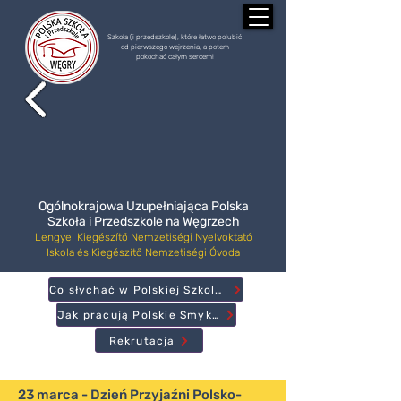
Szkoła (i przedszkole), które łatwo polubić
od pierwszego wejrzenia, a potem
pokochać całym sercem!
Ogólnokrajowa Uzupełniająca Polska
Szkoła i Przedszkole na Węgrzech
Lengyel Kiegészítő Nemzetiségi Nyelvoktató
Iskola és Kiegészítő Nemzetiségi Óvoda
Co słychać w Polskiej Szkole?
Jak pracują Polskie Smyki?
Rekrutacja
23 marca - Dzień Przyjaźni Polsko-