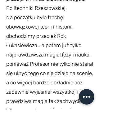
Politechniki Rzeszowskiej.
Na początku było trochę
obowiązkowej teorii i historii,
obchodzimy przecież Rok
Łukasiewicza… a potem już tylko
najprawdziwsza magia! (czyli nauka,
ponieważ Profesor nie tylko nie starał
się ukryć tego co się działo na scenie,
a co więcej bardzo dokładnie acz
zabawnie wyjaśniał wszystko) i ta
prawdziwa magia tak zachwyciła
kilku naszych uczniów, że nie
zważając na podany (smaczny) obiad
nie chcieli przestać rozmawiać z
Profesorem 😁