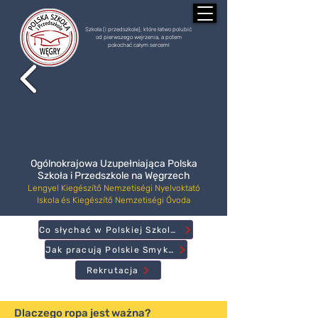
Szkoła (i przedszkole), które łatwo polubić
od pierwszego wejrzenia, a potem
pokochać całym sercem!
Ogólnokrajowa Uzupełniająca Polska
Szkoła i Przedszkole na Węgrzech
Lengyel Kiegészítő Nemzetiségi Nyelvoktató
Iskola és Kiegészítő Nemzetiségi Óvoda
Co słychać w Polskiej Szkole?
Jak pracują Polskie Smyki?
Rekrutacja
Dlaczego ropa jest ważna?