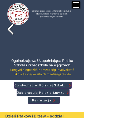
Szkoła (i przedszkole), które łatwo polubić
od pierwszego wejrzenia, a potem
pokochać całym sercem!
Ogólnokrajowa Uzupełniająca Polska
Szkoła i Przedszkole na Węgrzech
Lengyel Kiegészítő Nemzetiségi Nyelvoktató
Iskola és Kiegészítő Nemzetiségi Óvoda
Co słychać w Polskiej Szkole?
Jak pracują Polskie Smyki?
Rekrutacja
Dzień Ptaków i Drzew – oddział