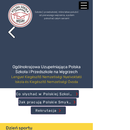
Szkoła (i przedszkole), które łatwo polubić
od pierwszego wejrzenia, a potem
pokochać całym sercem!
Ogólnokrajowa Uzupełniająca Polska
Szkoła i Przedszkole na Węgrzech
Lengyel Kiegészítő Nemzetiségi Nyelvoktató
Iskola és Kiegészítő Nemzetiségi Óvoda
Co słychać w Polskiej Szkole?
Jak pracują Polskie Smyki?
Rekrutacja
Dzień sportu