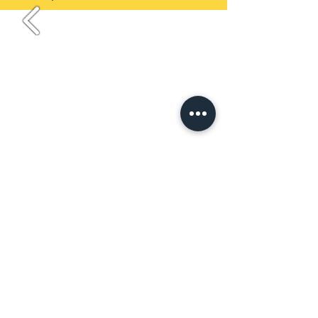
z życia Polskiej Szkoły
ARTYKUŁ O NASZEJ SZKOLE W MAGAZYNIE
"KUMPEL DLA POLONII"