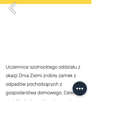
Uczennice szolnockiego oddziału z
okazji Dnia Ziemi zrobiły zamek z
odpadów pochodzących z
gospodarstwa domowego. Celem
projektu było zwrócenie uwagi na
ochronę środowiska. Zamek został
wykonany z kartonów, papierów i
plastikowych nakrętek.