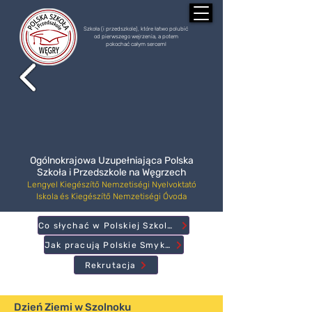
Szkoła (i przedszkole), które łatwo polubić
od pierwszego wejrzenia, a potem
pokochać całym sercem!
Ogólnokrajowa Uzupełniająca Polska
Szkoła i Przedszkole na Węgrzech
Lengyel Kiegészítő Nemzetiségi Nyelvoktató
Iskola és Kiegészítő Nemzetiségi Óvoda
Co słychać w Polskiej Szkole?
Jak pracują Polskie Smyki?
Rekrutacja
Dzień Ziemi w Szolnoku