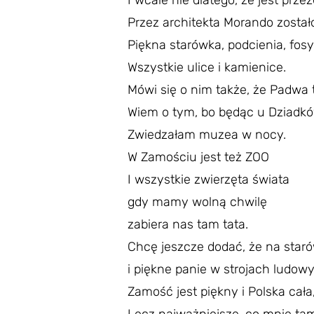
I wcale nie dlatego, że jest prz
Przez architekta Morando został
Piękna starówka, podcienia, fosy
Wszystkie ulice i kamienice.
Mówi się o nim także, że Padwa 
Wiem o tym, bo będąc u Dziadk
Zwiedzałam muzea w nocy.
W Zamościu jest też ZOO
I wszystkie zwierzęta świata
gdy mamy wolną chwilę
zabiera nas tam tata.
Chcę jeszcze dodać, że na star
i piękne panie w strojach ludow
Zamość jest piękny i Polska cała