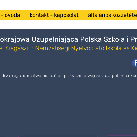
 - óvoda
kontakt - kapcsolat
általános közzététel
okrajowa Uzupełniająca Polska Szkoła i 
l Kiegészítő Nemzetiségi Nyelvoktató Iskola és K
zedszkole), które łatwo polubić od pierwszego wejrzenia, a potem pok