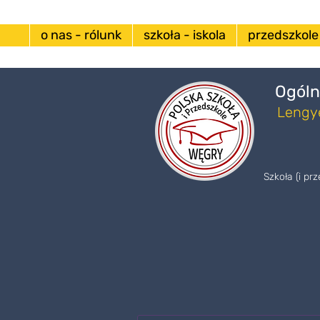
o nas - rólunk
szkoła - iskola
przedszkole
Ogóln
Lengye
Szkoła (i pr