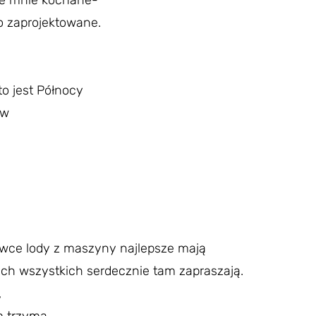
eze mnie kochane-
o zaprojektowane.
to jest Północy
ów
ówce lody z maszyny najlepsze mają
ych wszystkich serdecznie tam zapraszają.
,