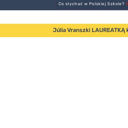
Co słychać w Polskiej Szkole?
Júlia Vranszki LAUREATKĄ k