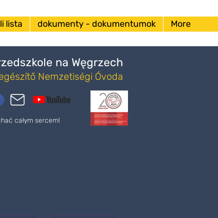
i lista
dokumenty - dokumentumok
More
Przedszkole na Węgrzech
iegészítő Nemzetiségi Óvoda
ochać całym sercem!