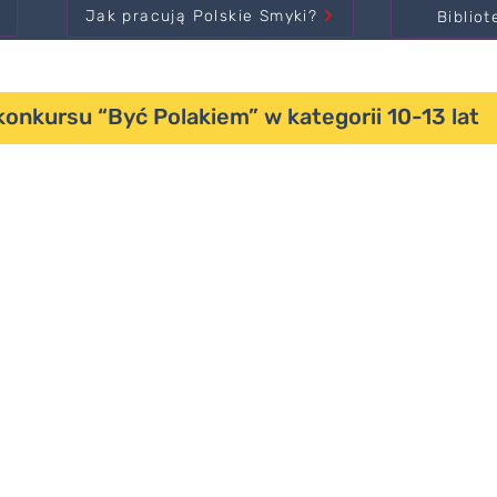
Jak pracują Polskie Smyki?
Bibliot
onkursu “Być Polakiem” w kategorii 10-13 lat