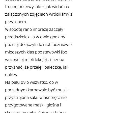
trochę przerwy, ale – jak widać na
załączonych zdjęciach wróciliśmy z
przytupem.
W sobotę rano imprezę zaczęły
przedszkolaki, a w dwie godziny
później dołączyli do nich uczniowie
młodszych klas podstawówki (bo
wcześniej mieli lekcje)… i trzeba
przyznać, że przejęli pałeczkę, jak
należy.
Na balu było wszystko, co w
porządnym karnawale być musi –
przystrojona sala, własnoręcznie
przygotowane maski, głośna i
skoczna muzyka, śpiewy i tańce,