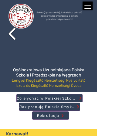
Szkoła (i przedszkole), które łatwo polubić
od pierwszego wejrzenia, a potem
pokochać całym sercem!
Ogólnokrajowa Uzupełniająca Polska
Szkoła i Przedszkole na Węgrzech
Lengyel Kiegészítő Nemzetiségi Nyelvoktató
Iskola és Kiegészítő Nemzetiségi Óvoda
Co słychać w Polskiej Szkole?
Jak pracują Polskie Smyki?
Rekrutacja
Karnawał!