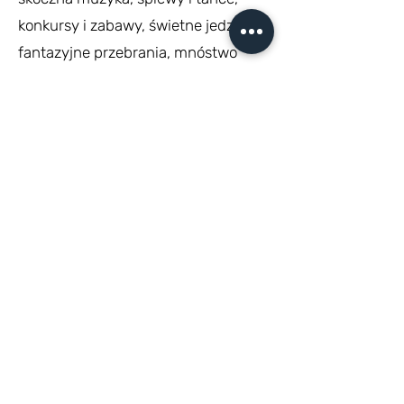
konkursy i zabawy, świetne jedzenie,
fantazyjne przebrania, mnóstwo
komicznych sytuacji i dużo śmiechu.
Do tańca ruszyli wszyscy i mali i
duzi... i nawet ci, którzy na co dzień
są ważni i poważni...
Zdjęć jest bardzo dużo, ale po
zastanowieniu postanowiliśmy nie
wybierać kilku tylko pokazać
praktycznie wszystkie, bo wszystkie
mają w sobie tyle serdecznej radości!
- dziękujemy wszystkim, którzy się
do powstania tej wielkiej galerii
przyczynili.