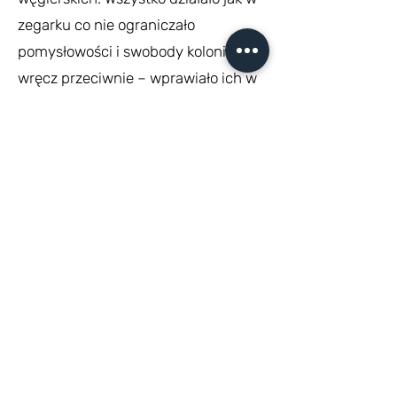
zegarku co nie ograniczało
pomysłowości i swobody kolonistów,
wręcz przeciwnie – wprawiało ich w
jeszcze lepszy humor.
Obóz trwał tydzień – według opinii
uczniów – zdecydowanie za krótko☺
Dopisywała nie tylko świetna
pogoda, aksamitny Balaton,
smaczne jedzenie, ale przede
wszystkim niezwykła atmosfera.
Żal było odjeżdżać!
Do zobaczenia w przyszłym roku☺
Dziękujemy sponsorowi Bethlen
Gábor Alapkezelő za finansowe