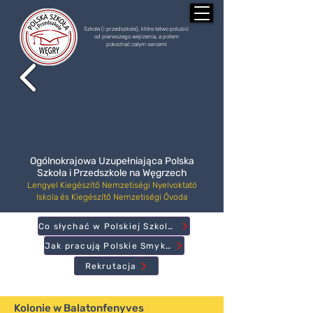
Szkoła (i przedszkole), które łatwo polubić
od pierwszego wejrzenia, a potem
pokochać całym sercem!
Ogólnokrajowa Uzupełniająca Polska
Szkoła i Przedszkole na Węgrzech
Lengyel Kiegészítő Nemzetiségi Nyelvoktató
Iskola és Kiegészítő Nemzetiségi Óvoda
Co słychać w Polskiej Szkole?
Jak pracują Polskie Smyki?
Rekrutacja
Kolonie w Balatonfenyves