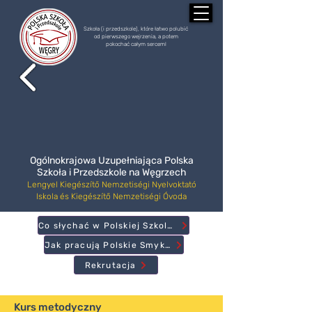
Szkoła (i przedszkole), które łatwo polubić
od pierwszego wejrzenia, a potem
pokochać całym sercem!
Ogólnokrajowa Uzupełniająca Polska
Szkoła i Przedszkole na Węgrzech
Lengyel Kiegészítő Nemzetiségi Nyelvoktató
Iskola és Kiegészítő Nemzetiségi Óvoda
Co słychać w Polskiej Szkole?
Jak pracują Polskie Smyki?
Rekrutacja
Kurs metodyczny