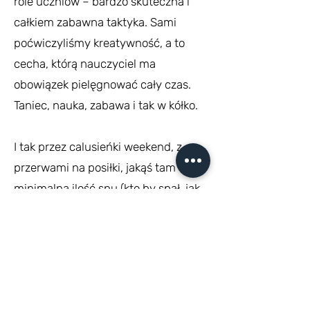
role uczniów – bardzo skuteczna i
całkiem zabawna taktyka. Sami
poćwiczyliśmy kreatywność, a to
cecha, którą nauczyciel ma
obowiązek pielęgnować cały czas.
Taniec, nauka, zabawa i tak w kółko.
I tak przez calusieńki weekend, z
przerwami na posiłki, jakąś tam
minimalną ilość snu (kto by spał, jak
można godzinami rozmawiać o tym,
czego nauczyliśmy się na szkoleniu!)
i oczywiście deser w postaci
Michałków – bo przecież nie tylko
uczniowie kochają słodycze i,