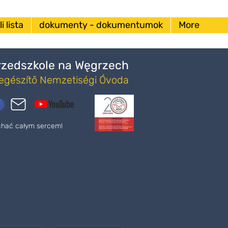
i lista
dokumenty - dokumentumok
More
Przedszkole na Węgrzech
iegészítő Nemzetiségi Óvoda
ochać całym sercem!