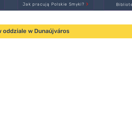
Jak pracują Polskie Smyki?
Bibliot
 w oddziale w Dunaújváros