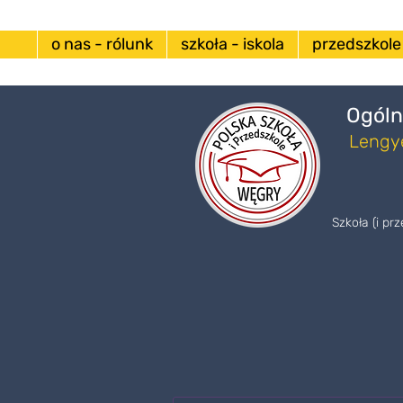
o nas - rólunk
szkoła - iskola
przedszkole
Ogóln
Lengye
Szkoła (i pr