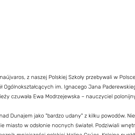
aújvaros, z naszej Polskiej Szkoły przebywali w Polsce
ół Ogólnokształcących im. Ignacego Jana Paderewski
y czuwała Ewa Modrzejewska – nauczyciel polonijny 
yt nad Dunajem jako "bardzo udany" z kilku powodów. 
ie miasto w odsłonie nocnych świateł. Podziwiali wnęt