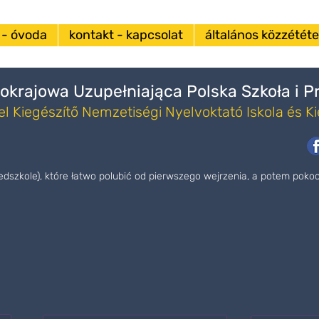
 - óvoda
kontakt - kapcsolat
általános közzététel
okrajowa Uzupełniająca Polska Szkoła i 
l Kiegészítő Nemzetiségi Nyelvoktató Iskola és K
zedszkole), które łatwo polubić od pierwszego wejrzenia, a potem pok