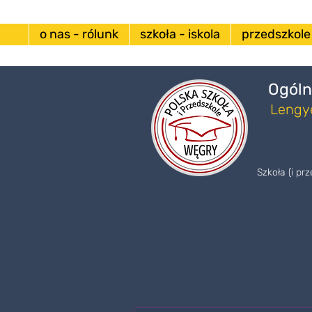
o nas - rólunk
szkoła - iskola
przedszkole
Ogóln
Lengye
Szkoła (i pr