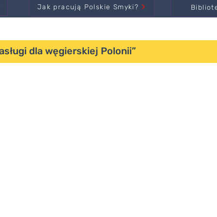
Jak pracują Polskie Smyki?
Bibliot
ługi dla węgierskiej Polonii”