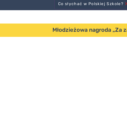
Co słychać w Polskiej Szkole?
Młodzieżowa nagroda „Za zas