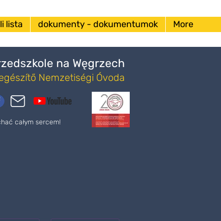
i lista
dokumenty - dokumentumok
More
Przedszkole na Węgrzech
iegészítő Nemzetiségi Óvoda
ochać całym sercem!