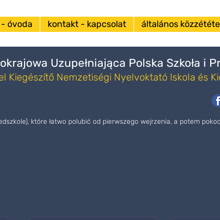
 - óvoda
kontakt - kapcsolat
általános közzététel
okrajowa Uzupełniająca Polska Szkoła i 
l Kiegészítő Nemzetiségi Nyelvoktató Iskola és K
zedszkole), które łatwo polubić od pierwszego wejrzenia, a potem pok