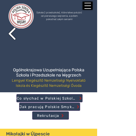
Szkoła (i przedszkole), które łatwo polubić
od pierwszego wejrzenia, a potem
pokochać całym sercem!
Ogólnokrajowa Uzupełniająca Polska
Szkoła i Przedszkole na Węgrzech
Lengyel Kiegészítő Nemzetiségi Nyelvoktató
Iskola és Kiegészítő Nemzetiségi Óvoda
Co słychać w Polskiej Szkole?
Jak pracują Polskie Smyki?
Rekrutacja
Mikołajki w Újpescie