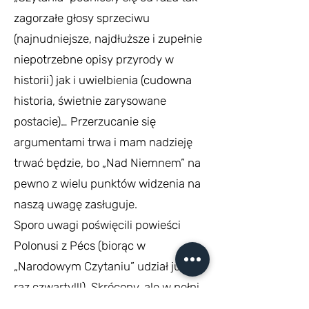
zagorzałe głosy sprzeciwu
(najnudniejsze, najdłuższe i zupełnie
niepotrzebne opisy przyrody w
historii) jak i uwielbienia (cudowna
historia, świetnie zarysowane
postacie)… Przerzucanie się
argumentami trwa i mam nadzieję
trwać będzie, bo „Nad Niemnem” na
pewno z wielu punktów widzenia na
naszą uwagę zasługuje.
Sporo uwagi poświęcili powieści
Polonusi z Pécs (biorąc w
„Narodowym Czytaniu” udział już po
raz czwarty!!!). Skrócony, ale w pełni
oddający treść powieści tekst Elizy