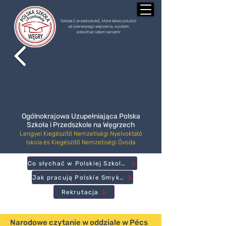
Szkoła (i przedszkole), które łatwo polubić
od pierwszego wejrzenia, a potem
pokochać całym sercem!
Ogólnokrajowa Uzupełniająca Polska
Szkoła i Przedszkole na Węgrzech
Lengyel Kiegészítő Nemzetiségi Nyelvoktató
Iskola és Kiegészítő Nemzetiségi Óvoda
Co słychać w Polskiej Szkole?
Jak pracują Polskie Smyki?
Rekrutacja
Narodowe czytanie w oddziale w Pécs