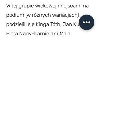
W tej grupie wiekowej miejscami na
podium (w różnych wariacjach)
podzielili się Kinga Tóth, Jan Kupś,
Flora Nagy-Karpiniak i Maia
Magdalena Halper.
Wszyscy dostali nagrody rzeczowe.
Tradycją uroczystości wręczenia
nagród konkursów
narodowościowych są krótkie
występy artystyczne
przygotowywane przez każdą z nich.
W tym roku reprezentowali nas:
Adam Homoki-Szabó, który
recytował wiersz oraz grający na
gitarze Ákos Györgydeák.