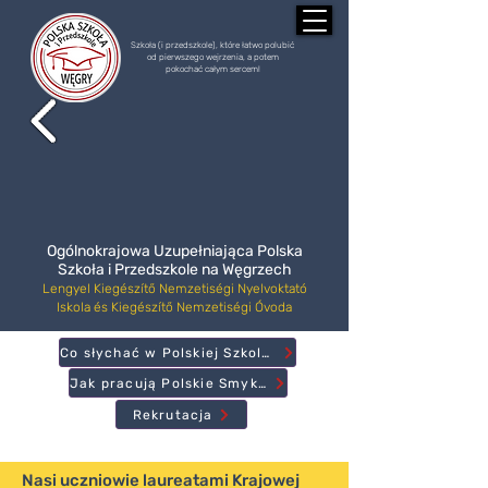
Szkoła (i przedszkole), które łatwo polubić
od pierwszego wejrzenia, a potem
pokochać całym sercem!
Ogólnokrajowa Uzupełniająca Polska
Szkoła i Przedszkole na Węgrzech
Lengyel Kiegészítő Nemzetiségi Nyelvoktató
Iskola és Kiegészítő Nemzetiségi Óvoda
Co słychać w Polskiej Szkole?
Jak pracują Polskie Smyki?
Rekrutacja
Nasi uczniowie laureatami Krajowej