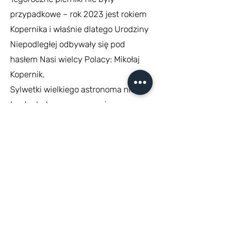
przypadkowe – rok 2023 jest rokiem
Kopernika i właśnie dlatego Urodziny
Niepodległej odbywały się pod
hasłem Nasi wielcy Polacy: Mikołaj
Kopernik.
Sylwetki wielkiego astronoma nie
trzeba było naszym uczniom
przedstawiać – towarzyszył im
przecież podczas bardzo wielu
wydarzeń w ciągu roku. 11 listopada
skupiliśmy się zatem bardziej na
mieście, z którego pochodził i
związanymi z nim legendami i
tradycjami oraz jego pracy –