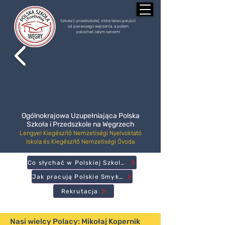
Szkoła (i przedszkole), które łatwo polubić
od pierwszego wejrzenia, a potem
pokochać całym sercem!
Ogólnokrajowa Uzupełniająca Polska
Szkoła i Przedszkole na Węgrzech
Lengyel Kiegészítő Nemzetiségi Nyelvoktató
Iskola és Kiegészítő Nemzetiségi Óvoda
Co słychać w Polskiej Szkole?
Jak pracują Polskie Smyki?
Rekrutacja
Nasi wielcy Polacy: Mikołaj Kopernik