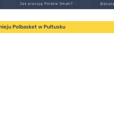
Jak pracują Polskie Smyki?
Bibliot
nieju Polbasket w Pułtusku