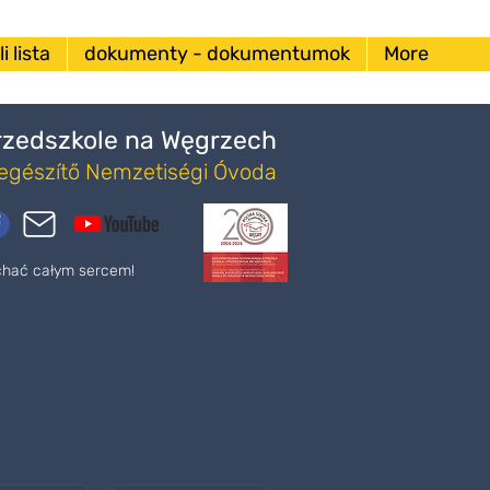
i lista
dokumenty - dokumentumok
More
Przedszkole na Węgrzech
iegészítő Nemzetiségi Óvoda
ochać całym sercem!