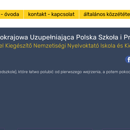
 - óvoda
kontakt - kapcsolat
általános közzététel
okrajowa Uzupełniająca Polska Szkoła i 
l Kiegészítő Nemzetiségi Nyelvoktató Iskola és K
zedszkole), które łatwo polubić od pierwszego wejrzenia, a potem pok