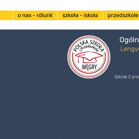
o nas - rólunk
szkoła - iskola
przedszkole
Ogóln
Lengye
Szkoła (i pr