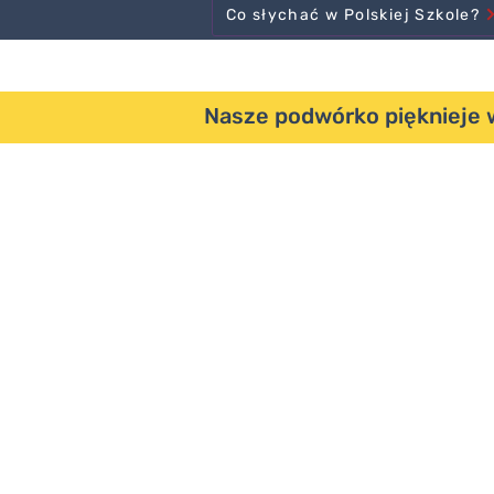
Co słychać w Polskiej Szkole?
Nasze podwórko pięknieje 