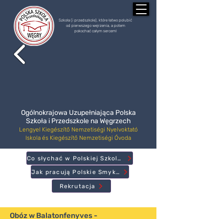
Szkoła (i przedszkole), które łatwo polubić
od pierwszego wejrzenia, a potem
pokochać całym sercem!
Ogólnokrajowa Uzupełniająca Polska
Szkoła i Przedszkole na Węgrzech
Lengyel Kiegészítő Nemzetiségi Nyelvoktató
Iskola és Kiegészítő Nemzetiségi Óvoda
Co słychać w Polskiej Szkole?
Jak pracują Polskie Smyki?
Rekrutacja
Obóz w Balatonfenyves -