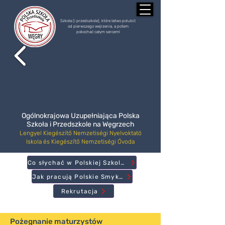
Szkoła (i przedszkole), które łatwo polubić
od pierwszego wejrzenia, a potem
pokochać całym sercem!
Ogólnokrajowa Uzupełniająca Polska
Szkoła i Przedszkole na Węgrzech
Lengyel Kiegészítő Nemzetiségi Nyelvoktató
Iskola és Kiegészítő Nemzetiségi Óvoda
Co słychać w Polskiej Szkole?
Jak pracują Polskie Smyki?
Rekrutacja
Pożegnanie maturzystów