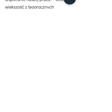
większość z tegorocznych
maturzystów szła do pierwszej klasy
szkoły podstawowej pani Ewa była
dyrektorem naszej szkoły i to ona
wprowadzała ich w świat edukacji
polonijnej.
Spotkanie było świetną okazją, by
podziękować za wiele lat wspólnej
pracy, za wytrwałość i poświęcony
czas – tak uczniom i nauczycielom,
jak i rodzicom maturzystów, bo te 8
matur to nasz wspólny sukces!
z życia Polskiej Szkoły