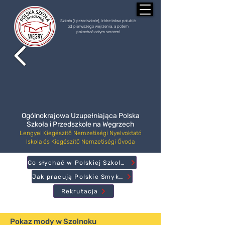
Szkoła (i przedszkole), które łatwo polubić
od pierwszego wejrzenia, a potem
pokochać całym sercem!
Ogólnokrajowa Uzupełniająca Polska
Szkoła i Przedszkole na Węgrzech
Lengyel Kiegészítő Nemzetiségi Nyelvoktató
Iskola és Kiegészítő Nemzetiségi Óvoda
Co słychać w Polskiej Szkole?
Jak pracują Polskie Smyki?
Rekrutacja
Pokaz mody w Szolnoku