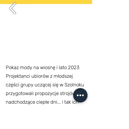
Pokaz mody na wiosnę i lato 2023
Projektanci ubiorów z młodszej
części grupy uczącej się w Szolnoku
przygotowali propozycje strojów na
nadchodzące ciepłe dni... i tak ich
zajęła strona estetyczno-praktyczna
przedsięwzięcia, że nawet nie
zauważyli kiedy nauczyli się całej