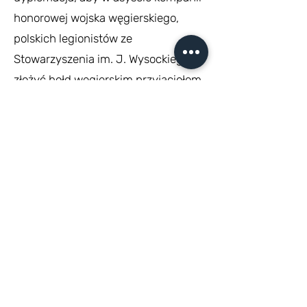
honorowej wojska węgierskiego,
polskich legionistów ze
Stowarzyszenia im. J. Wysockiego
złożyć hołd węgierskim przyjaciołom
i obrońcom Polaków w czasach
wojny.
Ogólnokrajową Uzupełniającą Szkołę
Polską i Przedszkole na Węgrzech
reprezentowała dyr. Anna Lang.
Zdjęcia: Barbara Pál
z życia Polskiej Szkoły
ARTYKUŁ O NASZEJ SZKOLE W MAGAZYNIE
"KUMPEL DLA POLONII"