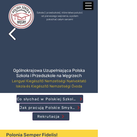
Szkoła (i przedszkole), które łatwo polubić
od pierwszego wejrzenia, a potem
pokochać całym sercem!
Ogólnokrajowa Uzupełniająca Polska
Szkoła i Przedszkole na Węgrzech
Lengyel Kiegészítő Nemzetiségi Nyelvoktató
Iskola és Kiegészítő Nemzetiségi Óvoda
Co słychać w Polskiej Szkole?
Jak pracują Polskie Smyki?
Rekrutacja
Polonia Semper Fidelis!