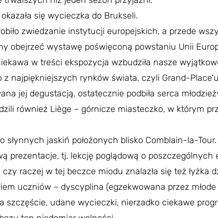
e trwalszych niż jeden sezon przyjaźni.
 okazała się wycieczka do Brukseli.
robiło zwiedzanie instytucji europejskich, a przede ws
my obejrzeć wystawę poświęconą powstaniu Unii Europej
ciekawa w treści ekspozycja wzbudziła nasze wyjątkowe
 z najpiękniejszych rynków świata, czyli Grand-Place'u
a jej degustacją, ostatecznie podbiła serca młodzież
zili również Liège – górnicze miasteczko, w którym pr
 słynnych jaskiń położonych blisko Comblain-la-Tour. 
wą prezentacje, tj. lekcję poglądową o poszczególnych
zy raczej w tej beczce miodu znalazła się też łyżka d
aniem uczniów – dyscyplina (egzekwowana przez młode o
a szczęście, udane wycieczki, nierzadko ciekawe prog