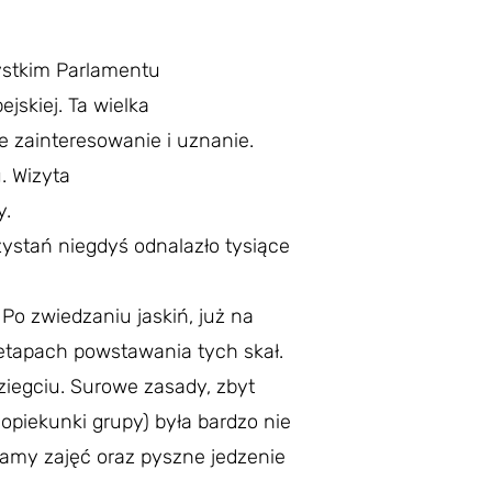
zystkim Parlamentu
skiej. Ta wielka
 zainteresowanie i uznanie.
. Wizyta
y.
zystań niegdyś odnalazło tysiące
Po zwiedzaniu jaskiń, już na
 etapach powstawania tych skał.
ziegciu. Surowe zasady, zbyt
piekunki grupy) była bardzo nie
ramy zajęć oraz pyszne jedzenie