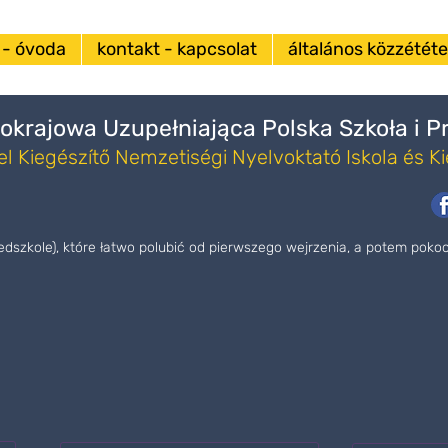
 - óvoda
kontakt - kapcsolat
általános közzététel
okrajowa Uzupełniająca Polska Szkoła i 
l Kiegészítő Nemzetiségi Nyelvoktató Iskola és K
zedszkole), które łatwo polubić od pierwszego wejrzenia, a potem pok