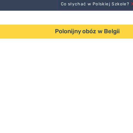
Co słychać w Polskiej Szkole?
Polonijny obóz w Belgii