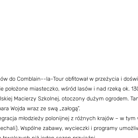
ów do Comblain--la-Tour obfitował w przeżycia i dośw
ie położone miasteczko, wśród lasów i nad rzeką ok. 13
lskiej Macierzy Szkolnej, otoczony dużym ogrodem. Ta
ara Wojda wraz ze swą „załogą”.
gracja młodzieży polonijnej z różnych krajów – w tym wyp
dojechali). Wspólne zabawy, wycieczki i programy umożli