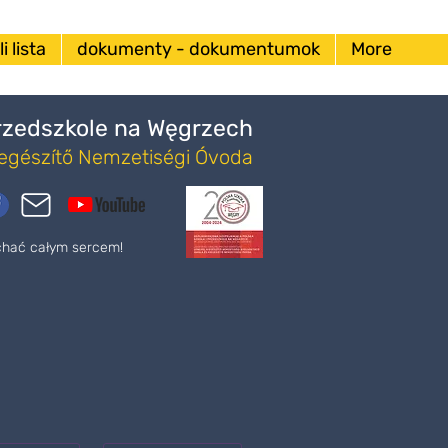
i lista
dokumenty - dokumentumok
More
Przedszkole na Węgrzech
iegészítő Nemzetiségi Óvoda
ochać całym sercem!