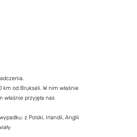
iadczenia.
0 km od Brukseli. W nim właśnie
m właśnie przyjęła nas
adku: z Polski, Irlandii, Anglii
wiały