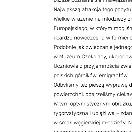
bliższe poznanie się i nawiązani
Największą atrakcją tego pobytu
Wielkie wrażenie na młodzieży z
Europejskiego, w którym mogliś
i bardzo nowoczesna w formiei 
Podobnie jak zwiedzanie jednego
w Muzeum Czekolady, ukoronowan
Uczniowie z przyjemnością zwied
polskich górników, emigrantów.
Odbyliśmy tez pieszą wyprawę do
powierzchni, obejrzeliśmy cieka
W tym optymistycznym obrazku, c
rygorystyczna i uciążliwa – zd
w smak węgierskiej młodzieży. N