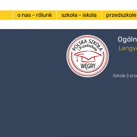
o nas - rólunk
szkoła - iskola
przedszkole
Ogóln
Lengye
Szkoła (i pr