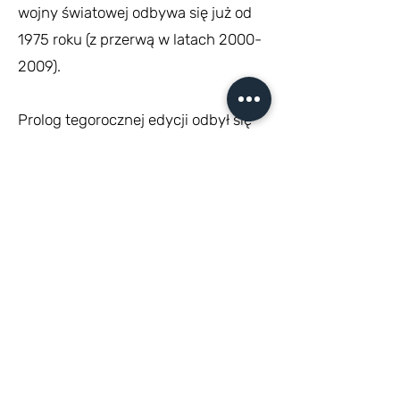
wojny światowej odbywa się już od
1975 roku (z przerwą w latach
2000-
2009)
.
Prolog tegorocznej edycji odbył się
29 kwietnia na Csepelu - w
organizacji i sprawnym przebiegu
pomagali uczniowie Ogólnokrajowej
Szkoły Polskiej na Węgrzech, a
niejako przy okazji przygotowali
wywiady z zawodnikami i robili
pamiątkowe zdjęcia.
z życia Polskiej Szkoły