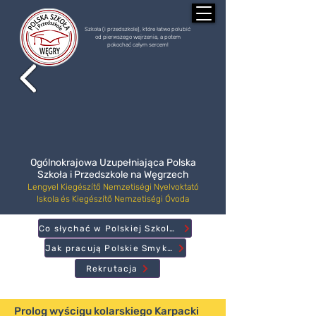
Szkoła (i przedszkole), które łatwo polubić
od pierwszego wejrzenia, a potem
pokochać całym sercem!
Ogólnokrajowa Uzupełniająca Polska
Szkoła i Przedszkole na Węgrzech
Lengyel Kiegészítő Nemzetiségi Nyelvoktató
Iskola és Kiegészítő Nemzetiségi Óvoda
Co słychać w Polskiej Szkole?
Jak pracują Polskie Smyki?
Rekrutacja
Prolog wyścigu kolarskiego Karpacki