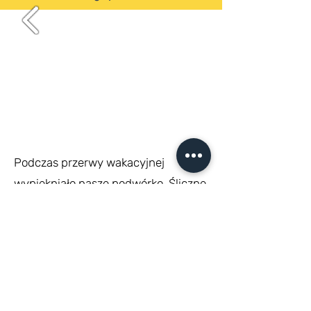
Podczas przerwy wakacyjnej
wypiękniało nasze podwórko. Śliczne
i czyste czeka z utęsknieniem na
powrót uczniów i przedszkolaków!
z życia Polskiej Szkoły
ARTYKUŁ O NASZEJ SZKOLE W MAGAZYNIE