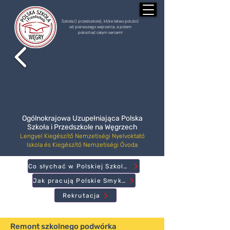
Szkoła (i przedszkole), które łatwo polubić
od pierwszego wejrzenia, a potem
pokochać całym sercem!
Ogólnokrajowa Uzupełniająca Polska
Szkoła i Przedszkole na Węgrzech
Lengyel Kiegészítő Nemzetiségi Nyelvoktató
Iskola és Kiegészítő Nemzetiségi Óvoda
Co słychać w Polskiej Szkole?
Jak pracują Polskie Smyki?
Rekrutacja
Remont szkolnego podwórka