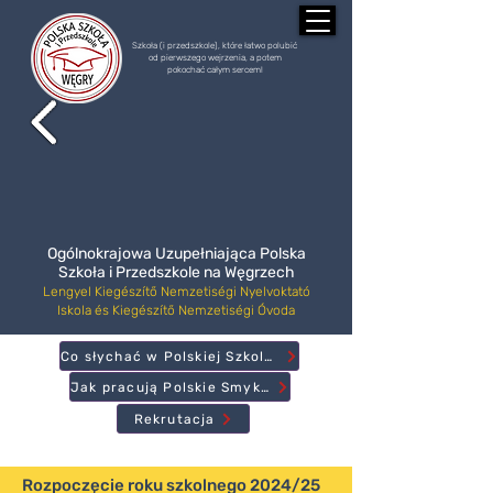
Szkoła (i przedszkole), które łatwo polubić
od pierwszego wejrzenia, a potem
pokochać całym sercem!
Ogólnokrajowa Uzupełniająca Polska
Szkoła i Przedszkole na Węgrzech
Lengyel Kiegészítő Nemzetiségi Nyelvoktató
Iskola és Kiegészítő Nemzetiségi Óvoda
Co słychać w Polskiej Szkole?
Jak pracują Polskie Smyki?
Rekrutacja
Rozpoczęcie roku szkolnego 2024/25