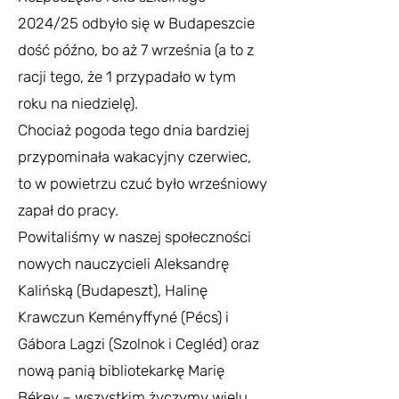
2024/25 odbyło się w Budapeszcie
dość późno, bo aż 7 września (a to z
racji tego, że 1 przypadało w tym
roku na niedzielę).
Chociaż pogoda tego dnia bardziej
przypominała wakacyjny czerwiec,
to w powietrzu czuć było wrześniowy
zapał do pracy.
Powitaliśmy w naszej społeczności
nowych nauczycieli Aleksandrę
Kalińską (Budapeszt), Halinę
Krawczun Keményffyné (Pécs) i
Gábora Lagzi (Szolnok i Cegléd) oraz
nową panią bibliotekarkę Marię
Békey – wszystkim życzymy wielu