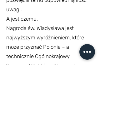
poświęcili temu odpowiednią ilość
uwagi.
A jest czemu.
Nagroda św. Władysława jest
najwyższym wyróżnieniem, które
może przyznać Polonia – a
technicznie Ogólnokrajowy
Samorząd Polski na Węgrzech.
Jesteśmy niewymownie dumni i
wzruszeni, bo dołączyliśmy do
niesamowicie zacnego grona – pełną
listę nagrodzonych w poprzednich
latach można przestudiować na
stronie samorządu
lengyelonkormanyzat.hu/dijak/