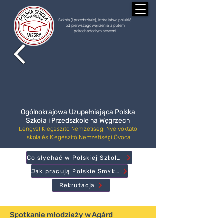
Szkoła (i przedszkole), które łatwo polubić
od pierwszego wejrzenia, a potem
pokochać całym sercem!
Ogólnokrajowa Uzupełniająca Polska
Szkoła i Przedszkole na Węgrzech
Lengyel Kiegészítő Nemzetiségi Nyelvoktató
Iskola és Kiegészítő Nemzetiségi Óvoda
Co słychać w Polskiej Szkole?
Jak pracują Polskie Smyki?
Rekrutacja
Spotkanie młodzieży w Agárd