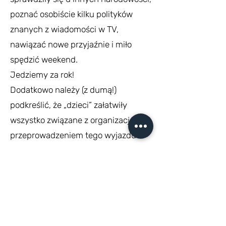
poznać osobiście kilku polityków
znanych z wiadomości w TV,
nawiązać nowe przyjaźnie i miło
spędzić weekend.
Jedziemy za rok!
Dodatkowo należy (z dumą!)
podkreślić, że „dzieci” załatwiły
wszystko związane z organizacją i
przeprowadzeniem tego wyjazdu –
administracja zgłoszenia, szukanie
sponsorów, logistyka wyjazdu.
(brawo Lea!)
Serdecznie dziękujemy Konsulatowi
RP na Węgrzech, Stowarzyszeniu