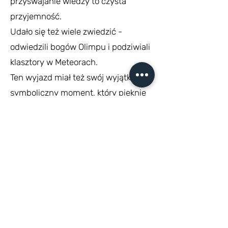
przyswajanie wiedzy to czysta
przyjemność.
Udało się też wiele zwiedzić -
odwiedzili bogów Olimpu i podziwiali
klasztory w Meteorach.
Ten wyjazd miał też swój wyjątkowy,
symboliczny moment, który pięknie
pokazał, jak bardzo łączy nas Polska.
Będąc w Grecji, mieliśmy okazję
wspólnie i bardzo uroczyście
obchodzić polski Dzień Matki (26
maja). Miało to niesamowity wymiar,
biorąc pod uwagę nasze
kalendarzowe różnice – na Węgrzech
świętowaliśmy przecież w pierwszą