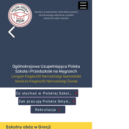
Szkoła (i przedszkole), które łatwo polubić
od pierwszego wejrzenia, a potem
pokochać całym sercem!
Ogólnokrajowa Uzupełniająca Polska
Szkoła i Przedszkole na Węgrzech
Lengyel Kiegészítő Nemzetiségi Nyelvoktató
Iskola és Kiegészítő Nemzetiségi Óvoda
Co słychać w Polskiej Szkole?
Jak pracują Polskie Smyki?
Rekrutacja
Szkolny obóz w Grecji