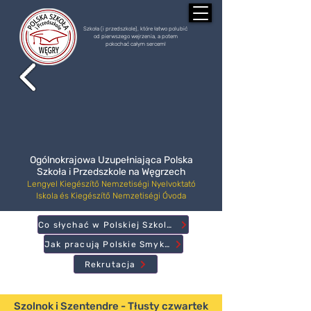
Szkoła (i przedszkole), które łatwo polubić
od pierwszego wejrzenia, a potem
pokochać całym sercem!
Ogólnokrajowa Uzupełniająca Polska
Szkoła i Przedszkole na Węgrzech
Lengyel Kiegészítő Nemzetiségi Nyelvoktató
Iskola és Kiegészítő Nemzetiségi Óvoda
Co słychać w Polskiej Szkole?
Jak pracują Polskie Smyki?
Rekrutacja
Szolnok i Szentendre - Tłusty czwartek