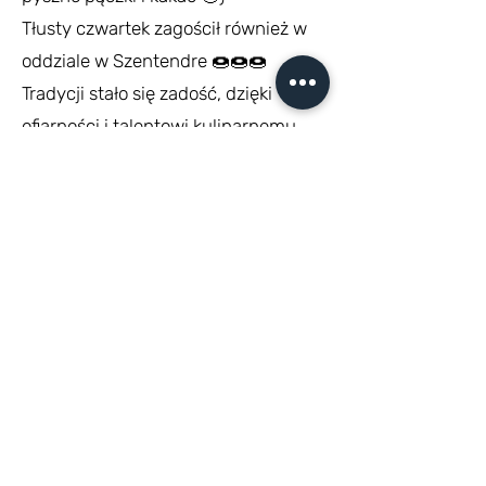
Tłusty czwartek zagościł również w
oddziale w Szentendre 🍩🍩🍩
Tradycji stało się zadość, dzięki
ofiarności i talentowi kulinarnemu
Mamusi naszych uczniów, na lekcji
pojawiły się świeżusieńkie, chrupkie i
przepyszne faworki.
Szkoda, że tłusty czwartek jest tak
rzadko!
Bardzo dziękujemy Pani Łucji!
z życia Polskiej Szkoły
ARTYKUŁ O NASZEJ SZKOLE W MAGAZYNIE
"KUMPEL DLA POLONII"