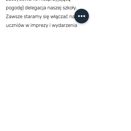
pogodę) delegacja naszej szkoły.
Zawsze staramy się włączać naszych
uczniów w imprezy i wydarzenia
polonijne, również te wykraczające
poza rygorystycznie rozumiany
"program pedagogiczny" czy "plan
lekcji" - to ważne, żeby tradycje
"dorosłej Polonii" jak najszybciej stały
się również i ich tradycjami...
z życia Polskiej Szkoły
ARTYKUŁ O NASZEJ SZKOLE W MAGAZYNIE
"KUMPEL DLA POLONII"