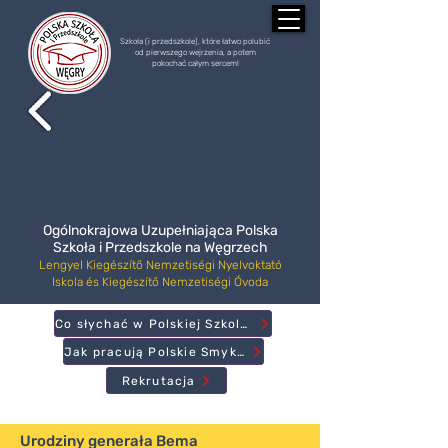
Szkoła (i przedszkole), które łatwo polubić
od pierwszego wejrzenia, a potem
pokochać całym sercem!
Ogólnokrajowa Uzupełniająca Polska
Szkoła i Przedszkole na Węgrzech
Lengyel Kiegészítő Nemzetiségi Nyelvoktató
Iskola és Kiegészítő Nemzetiségi Óvoda
Co słychać w Polskiej Szkole?
Jak pracują Polskie Smyki?
Rekrutacja
Urodziny generała Bema