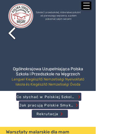
Szkoła (i przedszkole), które łatwo polubić
od pierwszego wejrzenia, a potem
pokochać całym sercem!
Ogólnokrajowa Uzupełniająca Polska
Szkoła i Przedszkole na Węgrzech
Lengyel Kiegészítő Nemzetiségi Nyelvoktató
Iskola és Kiegészítő Nemzetiségi Óvoda
Co słychać w Polskiej Szkole?
Jak pracują Polskie Smyki?
Rekrutacja
Warsztaty malarskie dla mam