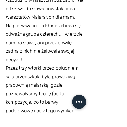
wzbudziło w naszych rodzicach. I tak
od słowa do słowa powstała idea
Warsztatów Malarskich dla mam.
Na pierwszą ich odsłonę zebrała się
odważna grupa czterech… i wierzcie
nam na słowo, ani przez chwilę
żadna z nich nie żałowała swojej
decyzji!
Przez trzy wtorki przed południem
sala przedszkola była prawdziwą
pracownią malarską, gdzie
poznawałyśmy teorię (co to
kompozycja, co to barwy
podstawowe i co z tego wynikać
może…, jak i gdzie podpisać dzieło),