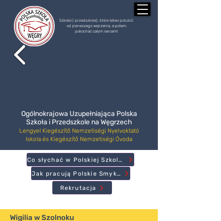
Szkoła (i przedszkole), które łatwo polubić
od pierwszego wejrzenia, a potem
pokochać całym sercem!
Ogólnokrajowa Uzupełniająca Polska
Szkoła i Przedszkole na Węgrzech
Lengyel Kiegészítő Nemzetiségi Nyelvoktató
Iskola és Kiegészítő Nemzetiségi Óvoda
Co słychać w Polskiej Szkole?
Jak pracują Polskie Smyki?
Rekrutacja
Wigilia w Szolnoku