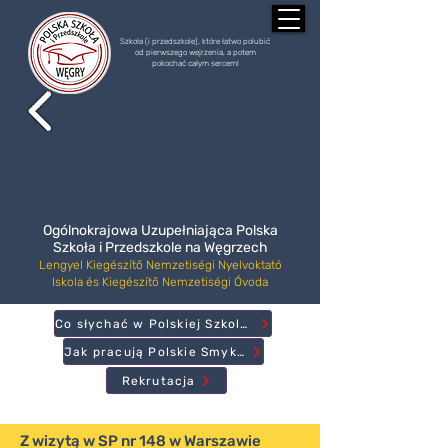
Szkoła (i przedszkole), które łatwo polubić
od pierwszego wejrzenia, a potem
pokochać całym sercem!
Ogólnokrajowa Uzupełniająca Polska
Szkoła i Przedszkole na Węgrzech
Lengyel Kiegészítő Nemzetiségi Nyelvoktató
Iskola és Kiegészítő Nemzetiségi Óvoda
Co słychać w Polskiej Szkole?
Jak pracują Polskie Smyki?
Rekrutacja
Z wizytą w SP nr 148 w Warszawie