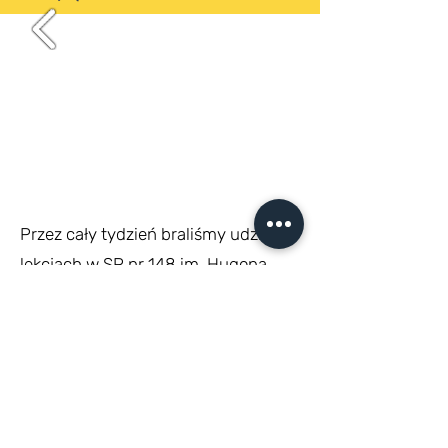
Przez cały tydzień braliśmy udział w
lekcjach w SP nr 148 im. Hugona
Kołłątaja w Warszawie, a
popołudniami zwiedzaliśmy miasto.
z życia Polskiej Szkoły
ARTYKUŁ O NASZEJ SZKOLE W MAGAZYNIE