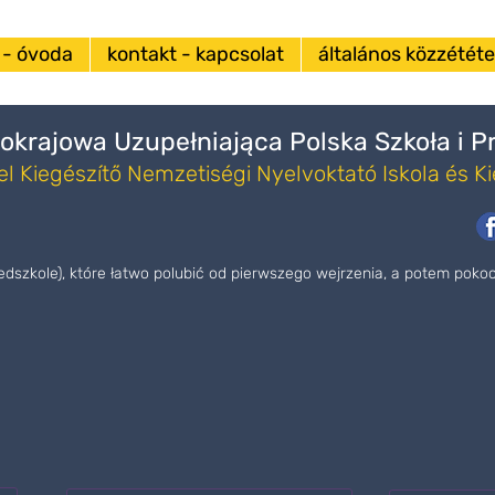
 - óvoda
kontakt - kapcsolat
általános közzététel
okrajowa Uzupełniająca Polska Szkoła i 
l Kiegészítő Nemzetiségi Nyelvoktató Iskola és K
zedszkole), które łatwo polubić od pierwszego wejrzenia, a potem pok