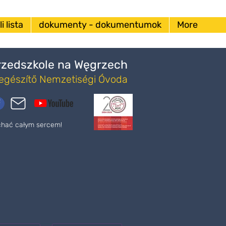
i lista
dokumenty - dokumentumok
More
Przedszkole na Węgrzech
iegészítő Nemzetiségi Óvoda
ochać całym sercem!