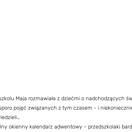
szkolu Maja rozmawiała z dziećmi o nadchodzących świ
 sporo pojęć związanych z tym czasem - i niekoniecznie
iedzieli…
ólny okienny kalendarz adwentowy – przedszkolaki bard