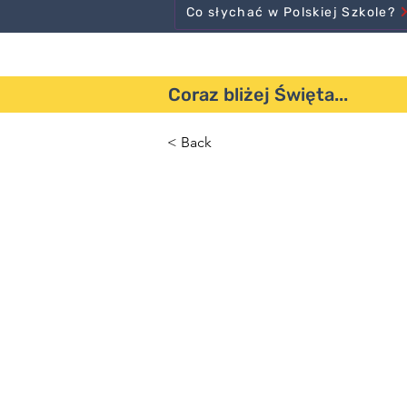
Co słychać w Polskiej Szkole?
Coraz bliżej Święta...
< Back