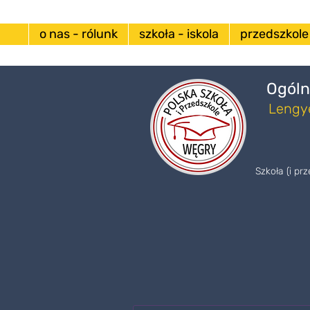
o nas - rólunk
szkoła - iskola
przedszkole
Ogóln
Lengye
Szkoła (i pr