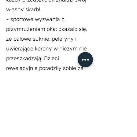
własny skarb!
- sportowe wyzwania z
przymrużeniem oka: okazało się,
że balowe suknie, peleryny i
uwierające korony w niczym nie
przeszkadzają! Dzieci
rewelacyjnie poradziły sobie ze
skokami przez wezbraną „Wisłę”
czy czołganiem się w tunelu.
- "wielofunkcyjny Smok
Wawelski": zapomnijcie o
zwykłych fotobudkach! Nasza w
100% rękodzielnicza ścianka
zdjęciowa ze smokiem nie tylko