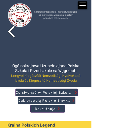
Szkoła (i przedszkole), które łatwo polubić
od pierwszego wejrzenia, a potem
pokochać całym sercem!
Ogólnokrajowa Uzupełniająca Polska
Szkoła i Przedszkole na Węgrzech
Lengyel Kiegészítő Nemzetiségi Nyelvoktató
Iskola és Kiegészítő Nemzetiségi Óvoda
Co słychać w Polskiej Szkole?
Jak pracują Polskie Smyki?
Rekrutacja
Kraina Polskich Legend