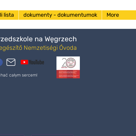
i lista
dokumenty - dokumentumok
More
Przedszkole na Węgrzech
iegészítő Nemzetiségi Óvoda
ochać całym sercem!