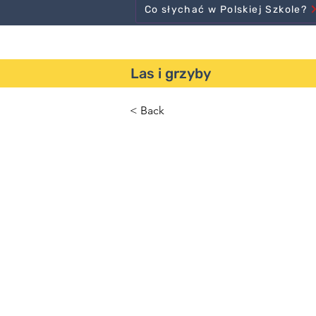
Co słychać w Polskiej Szkole?
Las i grzyby
< Back