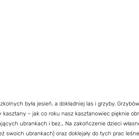
olnych była jesień, a dokładniej las i grzyby. Grzybów 
y kasztany – jak co roku nasz kasztanowiec pięknie o
jących ubrankach i bez… Na zakończenie dzieci własno
eż swoich ubrankach) oraz doklejały do tych prac leśn