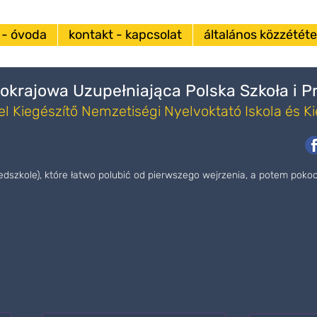
 - óvoda
kontakt - kapcsolat
általános közzététel
okrajowa Uzupełniająca Polska Szkoła i 
l Kiegészítő Nemzetiségi Nyelvoktató Iskola és K
zedszkole), które łatwo polubić od pierwszego wejrzenia, a potem pok