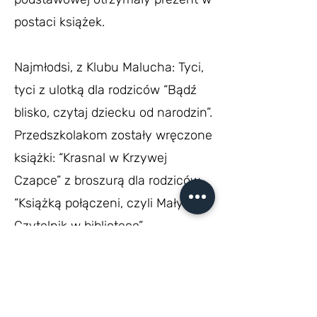
postaci książek.
Najmłodsi, z Klubu Malucha: Tyci,
tyci z ulotką dla rodziców “Bądź
blisko, czytaj dziecku od narodzin”.
Przedszkolakom zostały wręczone
książki: “Krasnal w Krzywej
Czapce” z broszurą dla rodziców
“Książką połączeni, czyli Mały
Czytelnik w bibliotece”.
Uczniowie klas 1-3 zaś “Wnuczka
antykwariusza” z poradnikiem dla
rodziców : “Kochasz? Czytaj
razem z dzieckiem!”