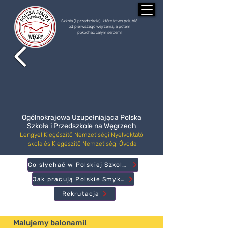
Szkoła (i przedszkole), które łatwo polubić
od pierwszego wejrzenia, a potem
pokochać całym sercem!
Ogólnokrajowa Uzupełniająca Polska
Szkoła i Przedszkole na Węgrzech
Lengyel Kiegészítő Nemzetiségi Nyelvoktató
Iskola és Kiegészítő Nemzetiségi Óvoda
Co słychać w Polskiej Szkole?
Jak pracują Polskie Smyki?
Rekrutacja
Malujemy balonami!