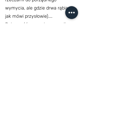
wymycia, ale gdzie drwa rąbią…
jak mówi przysłowie)....
Była część prezentowa, czyli
słodka i praktyczna.
Była również część duchowa, bo
jak wiecie nawet z najmniejszymi
można rozmawiać o wszystkim,
tylko trzeba wiedzieć jak (a nasza
siostra Stasia wie) i w niej
maluchy poznawały historię
Świętej Rodziny poprzez
zaimprowizowane jasełka.
To był długi dzień.