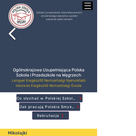
Szkoła (i przedszkole), które łatwo polubić
od pierwszego wejrzenia, a potem
pokochać całym sercem!
Ogólnokrajowa Uzupełniająca Polska
Szkoła i Przedszkole na Węgrzech
Lengyel Kiegészítő Nemzetiségi Nyelvoktató
Iskola és Kiegészítő Nemzetiségi Óvoda
Co słychać w Polskiej Szkole?
Jak pracują Polskie Smyki?
Rekrutacja
Mikołajki