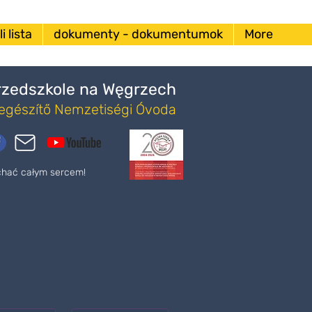
i lista
dokumenty - dokumentumok
More
Przedszkole na Węgrzech
iegészítő Nemzetiségi Óvoda
ochać całym sercem!