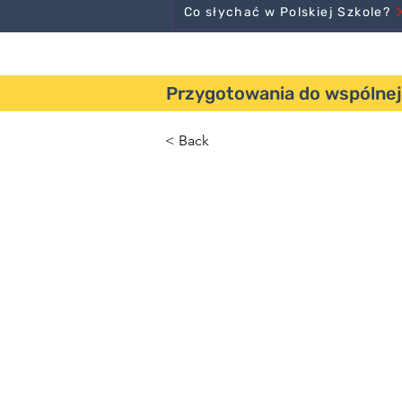
Co słychać w Polskiej Szkole?
Przygotowania do wspólnej w
< Back