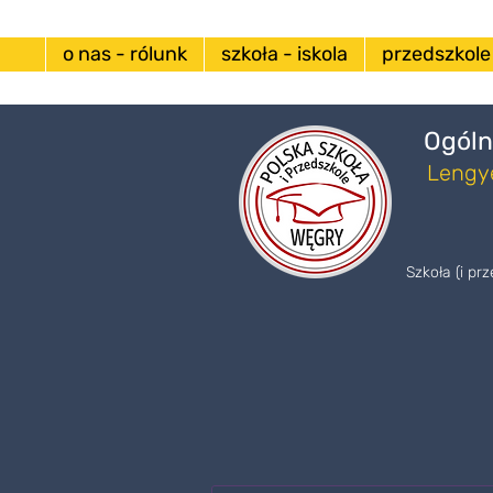
o nas - rólunk
szkoła - iskola
przedszkole
Ogóln
Lengye
Szkoła (i pr