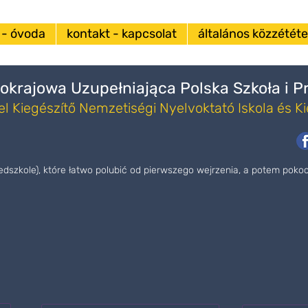
 - óvoda
kontakt - kapcsolat
általános közzététel
okrajowa Uzupełniająca Polska Szkoła i 
l Kiegészítő Nemzetiségi Nyelvoktató Iskola és K
zedszkole), które łatwo polubić od pierwszego wejrzenia, a potem pok