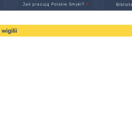
Jak pracują Polskie Smyki?
Bibliot
igilii