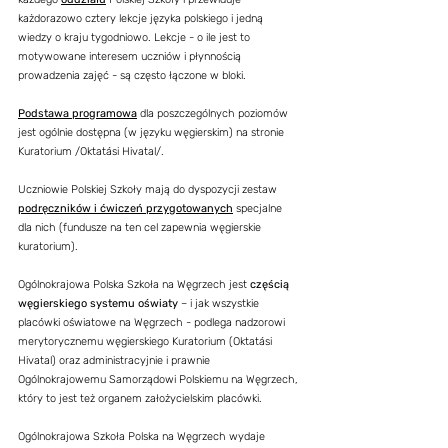
każdorazowo cztery lekcje języka polskiego i jedną
wiedzy o kraju tygodniowo. Lekcje - o ile jest to
motywowane interesem uczniów i płynnością
prowadzenia zajęć - są często łączone w bloki.
Podstawa programowa
dla poszczególnych poziomów
jest ogólnie dostępna (w języku węgierskim) na stronie
Kuratorium /Oktatási Hivatal/.
Uczniowie Polskiej Szkoły mają do dyspozycji zestaw
podręczników i ćwiczeń przygotowanych
specjalne
dla nich (fundusze na ten cel zapewnia węgierskie
kuratorium).
Ogólnokrajowa Polska Szkoła na Węgrzech jest
częścią
węgierskiego systemu oświaty
– i jak wszystkie
placówki oświatowe na Węgrzech - podlega nadzorowi
merytorycznemu węgierskiego Kuratorium (Oktatási
Hivatal) oraz administracyjnie i prawnie
Ogólnokrajowemu Samorządowi Polskiemu na Węgrzech,
który to jest też organem założycielskim placówki.
Ogólnokrajowa Szkoła Polska na Węgrzech wydaje