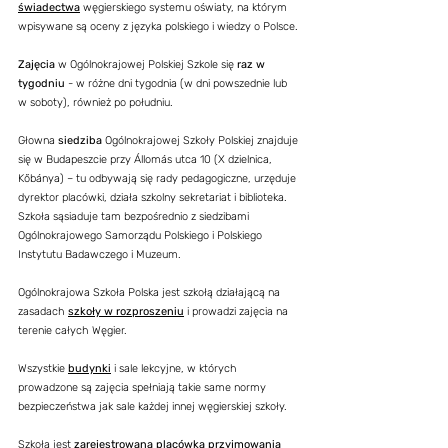
świadectwa
węgierskiego systemu oświaty, na którym
wpisywane są oceny z języka polskiego i wiedzy o Polsce.
Zajęcia
w Ogólnokrajowej Polskiej Szkole się
raz w
tygodniu
- w różne dni tygodnia (w dni powszednie lub
w soboty), również po południu.
Głowna
siedziba
Ogólnokrajowej Szkoły Polskiej znajduje
się w Budapeszcie przy Állomás utca 10 (X dzielnica,
Kőbánya) – tu odbywają się rady pedagogiczne, urzęduje
dyrektor placówki, działa szkolny sekretariat i biblioteka.
Szkoła sąsiaduje tam bezpośrednio z siedzibami
Ogólnokrajowego Samorządu Polskiego i Polskiego
Instytutu Badawczego i Muzeum.
Ogólnokrajowa Szkoła Polska jest szkołą działającą na
zasadach
szkoły w rozproszeniu
i prowadzi zajęcia na
terenie całych Węgier.
Wszystkie
budynki
i sale lekcyjne, w których
prowadzone są zajęcia spełniają takie same normy
bezpieczeństwa jak sale każdej innej węgierskiej szkoły.
Szkoła jest
zarejestrowaną placówką przyjmowania