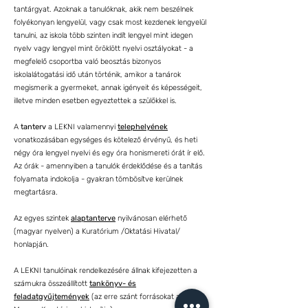
tantárgyat. Azoknak a tanulóknak, akik nem beszélnek
folyékonyan lengyelül, vagy csak most kezdenek lengyelül
tanulni, az iskola több szinten indít lengyel mint idegen
nyelv vagy lengyel mint öröklött nyelvi osztályokat - a
megfelelő csoportba való beosztás bizonyos
iskolalátogatási idő után történik, amikor a tanárok
megismerik a gyermeket, annak igényeit és képességeit,
illetve minden esetben egyeztettek a szülőkkel is.
A
tanterv
a LEKNI valamennyi
telephelyének
vonatkozásában egységes és kötelező érvényű, és heti
négy óra lengyel nyelvi és egy óra honismereti órát ír elő.
Az órák - amennyiben a tanulók érdeklődése és a tanítás
folyamata indokolja - gyakran tömbösítve kerülnek
megtartásra.
Az egyes szintek
alaptanterve
nyilvánosan elérhető
(magyar nyelven) a Kuratórium /Oktatási Hivatal/
honlapján.
A LEKNI tanulóinak rendelkezésére állnak kifejezetten a
számukra összeállított
tankönyv- és
feladatgyűjtemények
(az erre szánt forrásokat a