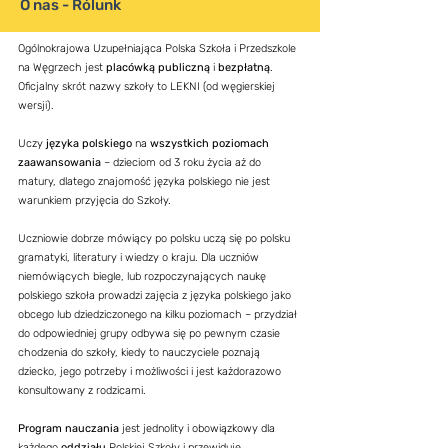
O nas - Rólunk
Ogólnokrajowa Uzupełniająca Polska Szkoła i Przedszkole
na Węgrzech jest
placówką publiczną
i
bezpłatną
.
Oficjalny skrót nazwy szkoły to LEKNI (od węgierskiej
wersji).
Uczy
języka polskiego
na
wszystkich poziomach
zaawansowania
– dzieciom od 3 roku życia aż do
matury, dlatego znajomość języka polskiego nie jest
warunkiem przyjęcia do Szkoły.
Uczniowie dobrze mówiący po polsku uczą się po polsku
gramatyki, literatury i wiedzy o kraju. Dla uczniów
niemówiących biegle, lub rozpoczynających naukę
polskiego szkoła prowadzi zajęcia z języka polskiego jako
obcego lub dziedziczonego na kilku poziomach – przydział
do odpowiedniej grupy odbywa się po pewnym czasie
chodzenia do szkoły, kiedy to nauczyciele poznają
dziecko, jego potrzeby i możliwości i jest każdorazowo
konsultowany z rodzicami.
Program nauczania
jest jednolity i obowiązkowy dla
każdego
oddziału
Polskiej Szkoły i przewiduje