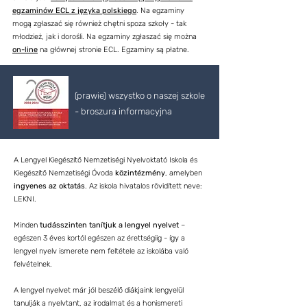
egzaminów ECL z języka polskiego
. Na egzaminy
mogą zgłaszać się również chętni spoza szkoły - tak
młodzież, jak i dorośli. Na egzaminy zgłaszać się można
on-line
na głównej stronie ECL. Egzaminy są płatne.
(prawie) wszystko o naszej szkole
- broszura informacyjna
A Lengyel Kiegészítő Nemzetiségi Nyelvoktató Iskola és
Kiegészítő Nemzetiségi Óvoda
közintézmény
, amelyben
ingyenes az oktatás
. Az iskola hivatalos rövidített neve:
LEKNI.
Minden
tudásszinten tanítjuk a lengyel nyelvet
–
egészen 3 éves kortól egészen az érettségiig - így a
lengyel nyelv ismerete nem feltétele az iskolába való
felvételnek.
A lengyel nyelvet már jól beszélő diákjaink lengyelül
tanulják a nyelvtant, az irodalmat és a honismereti