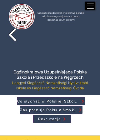
Szkoła (i przedszkole), które łatwo polubić
od pierwszego wejrzenia, a potem
pokochać całym sercem!
Ogólnokrajowa Uzupełniająca Polska
Szkoła i Przedszkole na Węgrzech
Lengyel Kiegészítő Nemzetiségi Nyelvoktató
Iskola és Kiegészítő Nemzetiségi Óvoda
Co słychać w Polskiej Szkole?
Jak pracują Polskie Smyki?
Rekrutacja